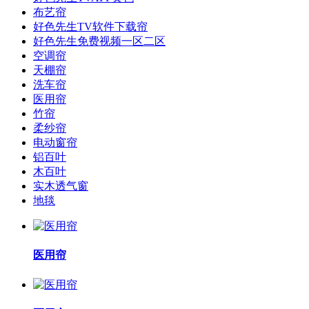
布艺帘
好色先生TV软件下载帘
好色先生免费视频一区二区
空调帘
天棚帘
洗车帘
医用帘
竹帘
柔纱帘
电动窗帘
铝百叶
木百叶
实木透气窗
地毯
医用帘