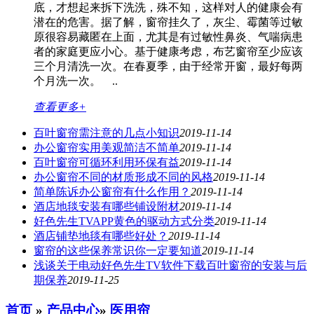
底，才想起来拆下洗洗，殊不知，这样对人的健康会有
潜在的危害。据了解，窗帘挂久了，灰尘、霉菌等过敏
原很容易藏匿在上面，尤其是有过敏性鼻炎、气喘病患
者的家庭更应小心。基于健康考虑，布艺窗帘至少应该
三个月清洗一次。在春夏季，由于经常开窗，最好每两
个月洗一次。 ..
查看更多+
百叶窗帘需注意的几点小知识
2019-11-14
办公窗帘​实用美观简洁不简单​​
2019-11-14
百叶窗帘可循环利用环保有益
2019-11-14
办公窗帘不同的材质形成不同的风格
2019-11-14
简单陈诉办公窗帘有什么作用？
2019-11-14
酒店地毯安装有哪些铺设附材
2019-11-14
好色先生TVAPP黄色的驱动方式分类
2019-11-14
酒店铺垫地毯有哪些好处？
2019-11-14
窗帘的这些保养常识你一定要知道
2019-11-14
浅谈关于电动好色先生TV软件下载百叶窗帘的安装与后
期保养
2019-11-25
首页
»
产品中心
»
医用帘